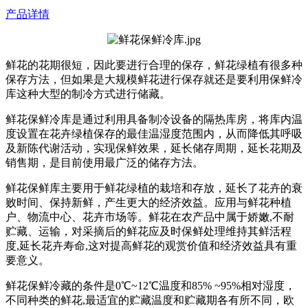
产品详情
鲜花的花期很短，因此要进行合理的保存，鲜花绿植有很多种
保存方法，但如果是大规模鲜花进行保存就还是要利用保鲜冷
库这种大型的制冷方式进行储藏。
鲜花保鲜冷库是通过利用具备制冷设备的隔热库房，将库内温
度设置在花卉绿植保存的最佳温湿度范围内，从而降低其呼吸
及新陈代谢活动，实现保鲜效果，延长储存周期，延长花期及
销售期，是目前使用最广泛的储存方法。
鲜花保鲜库主要用于鲜花绿植的栽培和存放，延长了花卉的衰
败时间、保持新鲜，产生更大的经济效益。应用与鲜花种植
户、物流中心、花卉市场等。鲜花在农产品中属于娇嫩,不耐
贮藏、运输，对采摘后的鲜花应及时保鲜处理维持其鲜活程
度,延长花卉寿命,这对提高鲜花的观赏价值和经济效益具有重
要意义。
鲜花保鲜冷藏的条件是0℃~12℃温度和85% ~95%相对湿度，
不同种类的鲜花,最适宜的贮藏温度和贮藏期各有所不同，欧