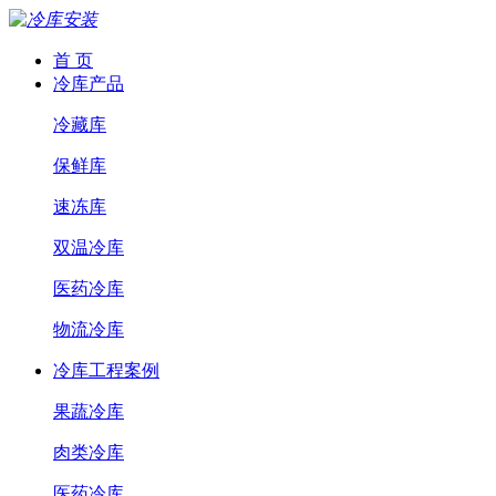
首 页
冷库产品
冷藏库
保鲜库
速冻库
双温冷库
医药冷库
物流冷库
冷库工程案例
果蔬冷库
肉类冷库
医药冷库