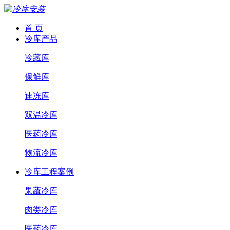
首 页
冷库产品
冷藏库
保鲜库
速冻库
双温冷库
医药冷库
物流冷库
冷库工程案例
果蔬冷库
肉类冷库
医药冷库