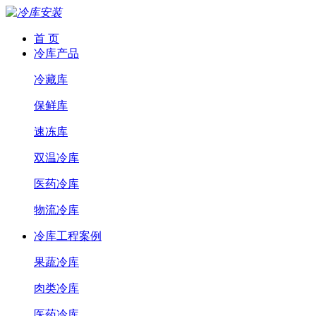
首 页
冷库产品
冷藏库
保鲜库
速冻库
双温冷库
医药冷库
物流冷库
冷库工程案例
果蔬冷库
肉类冷库
医药冷库