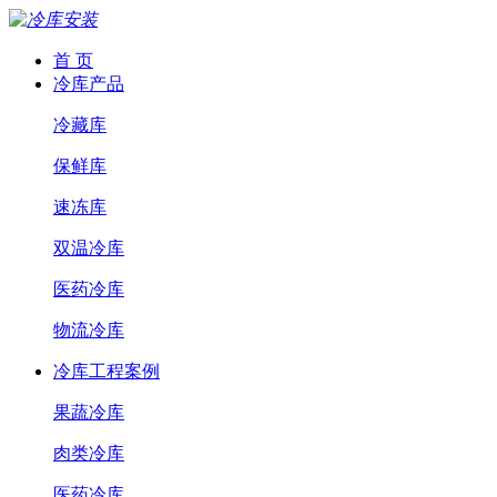
首 页
冷库产品
冷藏库
保鲜库
速冻库
双温冷库
医药冷库
物流冷库
冷库工程案例
果蔬冷库
肉类冷库
医药冷库