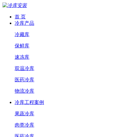
首 页
冷库产品
冷藏库
保鲜库
速冻库
双温冷库
医药冷库
物流冷库
冷库工程案例
果蔬冷库
肉类冷库
医药冷库