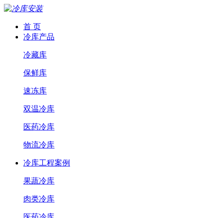
首 页
冷库产品
冷藏库
保鲜库
速冻库
双温冷库
医药冷库
物流冷库
冷库工程案例
果蔬冷库
肉类冷库
医药冷库