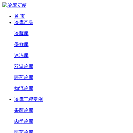
首 页
冷库产品
冷藏库
保鲜库
速冻库
双温冷库
医药冷库
物流冷库
冷库工程案例
果蔬冷库
肉类冷库
医药冷库