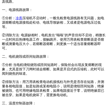
及线路。
一、电源线路故障：
①分析：
冷库
压缩机不启动时，一般先检查电源线路有无问题，如电
源熔断或电源接线处松动、电线导致缺相，又或者是电源电压过低
等。
②消除方法: 电源缺相时，电机发出“嗡嗡”的声音但却不启动，稍微长
一点时间后热继电器工作，接触跳开。使用万用表检查熔断器是否熔
断或测量电压大小，若熔断器熔断，则更换一个适当容量熔断器即
可。
二、电机烧毁或匝间短路故障：
①分析:当电机绕组烧毁或匝间短路时，保险丝会出现反复熔断的现
象，尤其是按下刀闸时就会熔断。如果是开启式的压缩机，此时可以
闻到烧焦的味道。
②排除方法：用万用表检查电动机接线柱与外壳是否存在短路，并测
量各相电阻值，如是短路或某相电阻小，说明是绕组匝间短路，绝缘
被烧毁。也可用绝缘电阻表检查，如果电阻接近于零，说明绝缘层已
被击穿。如果是电机烧坏了，需更换电动机。
三、温度控制器故障：