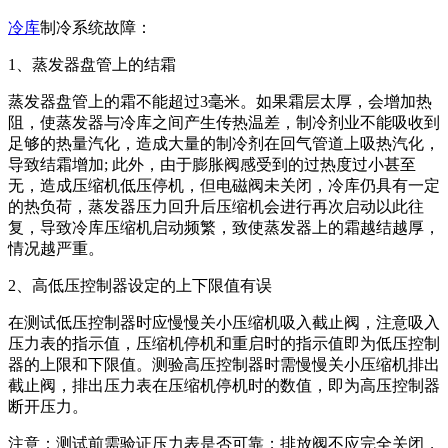
冷库
制冷系统故障：
1、蒸发器盘管上的结霜
蒸发器盘管上的霜不能超过3毫米。如果霜层太厚，会增加热
阻，使蒸发器与冷库之间产生传热温差，制冷剂业不能吸收到
足够的热量汽化，造成大量的制冷剂在回气管道上吸热汽化，
导致结霜增加; 此外，由于膨胀阀感受到的过热度过小甚至
无，造成压缩机低压停机，但电磁阀未关闭，冷库仍具有一定
的热负荷，蒸发器压力回升后压缩机会进行再次启动以此往
复，导致冷库压缩机启动频繁，致使蒸发器上的霜越结越厚，
情况越严重。
2、高低压控制器设定的上下限值有误
在测试低压控制器时应慢慢关小压缩机吸入截止阀，注意吸入
压力表的指示值，压缩机停机和重启时的指示值即为低压控制
器的上限和下限值。测验高压控制器时需慢慢关小压缩机排出
截止阀，排出压力表在压缩机停机时的数值，即为高压控制器
断开压力。
注意：测试前需验证压力表是否可靠；排放阀不应完全关闭，