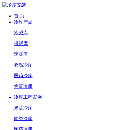
首 页
冷库产品
冷藏库
保鲜库
速冻库
双温冷库
医药冷库
物流冷库
冷库工程案例
果蔬冷库
肉类冷库
医药冷库