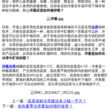
癌症；维护心血管健康，杀菌，抗感冒，降血压，帮助消化，是一种
适合中老年人食用的保健食物。但采收后的洋葱在常温环境下储存保
鲜较为困难，那么
洋葱应该如何储存呢？
目前，市场上最常用也是最有效的蔬菜保鲜储存方法是采用
冷库
保鲜
技术，洋葱也是蔬菜的一种，能在冷库中贮藏吗？答案是可以的，洋
葱是可以在冷库中储存的，由于采收后的洋葱仍会进行较为强烈的呼
吸等生理活动，会加速老化，营养成分也会逐渐散失，而在冷库中储
存，冷库的低温环境不仅降低其生理呼吸强度，减少自身损耗，还可
以抑制微生物的生长繁殖，降低病害腐烂等不良现象的发生几率，提
高产品品质，从而延长保鲜贮藏时间，增加经济效益。
洋葱是如何在
冷库中贮存的呢？
洋葱冷库
储藏的适宜温度是0-15℃，最适宜的温度是0-3℃；洋葱是一
种极易腐烂、产生病害的蔬菜，因此要严格控制库内的相对湿度，适
宜的相对湿度是在60%左右，超过湿度70%，容易发生腐烂，病害腐烂
率增加，要做好通风排湿的工作措施。在此环境条件下储存，洋葱最
长可储存6-8个月左右的时间，且出库后的品质与入库前相差不大。
上一篇：
蔬菜保鲜冷库建设多少钱一平方？
下一篇：
炎热夏季冷库要如何维护保养？