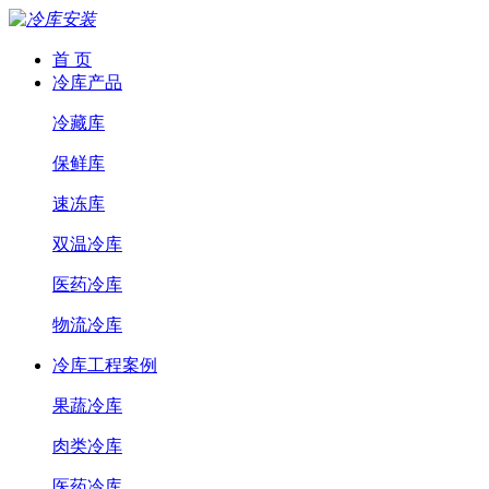
首 页
冷库产品
冷藏库
保鲜库
速冻库
双温冷库
医药冷库
物流冷库
冷库工程案例
果蔬冷库
肉类冷库
医药冷库