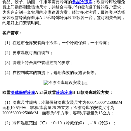
食品、饺子、汤圆、牛排等需要冷冻的
食品冷冻库
；欧雪冷库经理免
费上门勘察测量场地尺寸，并结合与客户详细沟通了解的客户需求，
为客户定制一套实用的冷库建设方案，经过多次沟通，最终客户选择
安装欧雪冷藏保鲜库A-25和冷冻冷库B-15款各一台，签订相关合同，
约定好上门安装时间。
客户需求：
（1）在超市仓库安装两个冷库，一个冷藏保鲜，一个冷冻；
（2）要求温度可自由调节；
（3）管理上符合集中管理控制的要求；
（4）在控制成本的前提下，选用高效的设施设备等。
欧雪
冷藏保鲜冷库
A-25及欧雪
冷冻冷库
B-15款冷库建设方案：
（1）冷库尺寸规格：冷藏保鲜冷库安装尺寸为4000*3000*2500MM，
面积10.5平米，容积/库容量26.25立方；冷冻冷库的安装尺寸为
2000*3000*2500MM，面积为6平方米，容积/库容量为15立方；
（2）冷库温度范围（℃）：0~10（冷藏保鲜），-18（冷冻）；