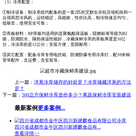
（3）冷库配置：
①制冷设备：制冷系统均配备的是一套2匹的艾默生谷轮压缩机组和一
台强风型冷风机，运转稳定，高能效，性价比高，制冷快速且均匀，
低噪音，使用安全可靠；
②库板材料：RP库板均选用的是聚氨酯保温板，阻燃标准等级为B2
级，防潮防水、隔热保温性能好，冷藏保鲜冷库的库板厚度是10公
分，冷冻库的是12公分；安装方便，坚固耐用；
③其它配置：配备冷库专用电控箱、防潮防爆专用冷库灯，配10米铜
管等配件，含运费，含安装等。
上一篇：
洋葱冷库储存的好处是？冷库储藏洋葱的方法
是？
下一篇：
500立方保鲜冷库造价多少？果蔬保鲜冷库安装建设
最新案例
更多案例...
四川省成都市金牛区四川新琊麟食品有...
查看详情>>