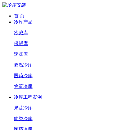
首 页
冷库产品
冷藏库
保鲜库
速冻库
双温冷库
医药冷库
物流冷库
冷库工程案例
果蔬冷库
肉类冷库
医药冷库