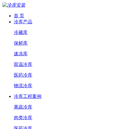
首 页
冷库产品
冷藏库
保鲜库
速冻库
双温冷库
医药冷库
物流冷库
冷库工程案例
果蔬冷库
肉类冷库
医药冷库