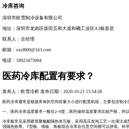
冷库咨询
深圳市欧雪制冷设备有限公司
地址：深圳市龙岗区坂田五和大道和磡工业区A3栋首层
联系人：古经理
邮箱：oxzl800@163.com
电话：18923475004
医药冷库配置有要求？
发布人：
欧雪冷柜
发布日期：
2020-10-21 15:54:28
医药冷库通常是根据库体的空间容量大小进行配置机组，主要包含制冷
一、医药冷库温度要求一般在
2~8
度，医药储存温度要求比较严格，所
冷库板常见采用硬质聚氨酯隔热夹芯板，采用高压发泡工艺一次灌注成
强隔热效果。
T
型板、墙板、角板组合冷库在任意空间都可以拼装。科