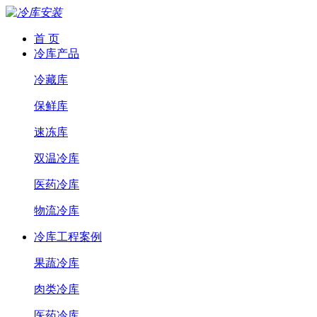
首 页
冷库产品
冷藏库
保鲜库
速冻库
双温冷库
医药冷库
物流冷库
冷库工程案例
果蔬冷库
肉类冷库
医药冷库