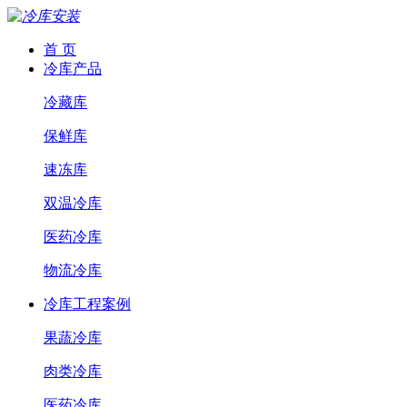
首 页
冷库产品
冷藏库
保鲜库
速冻库
双温冷库
医药冷库
物流冷库
冷库工程案例
果蔬冷库
肉类冷库
医药冷库