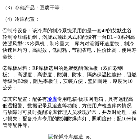
（3）存储产品：豆腐干等；
（4）冷库配置：
①制冷设备：该冷库的制冷系统采用的是一套4P的艾默生谷
轮制冷压缩机组，涡旋式顶出风式和配设有一台DL-40系列高
效强风型GX冷风机，制冷量大，库内对流循环速度快，制冷
快速且均匀，高能效，低能耗，节能省电，性价比高，使用寿
命长；
②库板材料：RP库板选用的是聚氨酯保温板（双面彩钢
板），高强度，高密度，防潮、防水、隔热保温性能好，阻燃
等级为B2级，阻热率极佳，安装方便，坚固耐用，厚度为10
公分；
③其它配置：配备有
冷库
专用电箱-物联网电箱，具有远程高
低温报警、数据记录及追查等功能，方便用户检查库内情况，
与故障时可及时提醒冷库管理人员发现异常，并及时处理，减
少损失；配备冷库专用的防潮防爆库灯，照明度好；配10米铜
管等配件等。