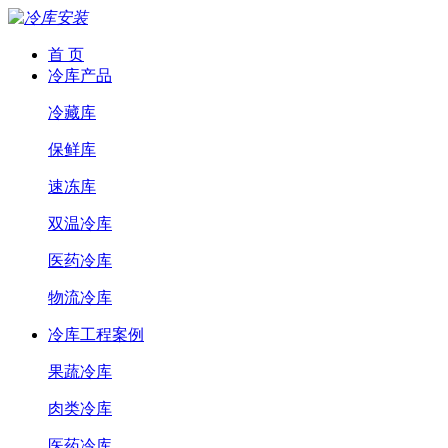
首 页
冷库产品
冷藏库
保鲜库
速冻库
双温冷库
医药冷库
物流冷库
冷库工程案例
果蔬冷库
肉类冷库
医药冷库