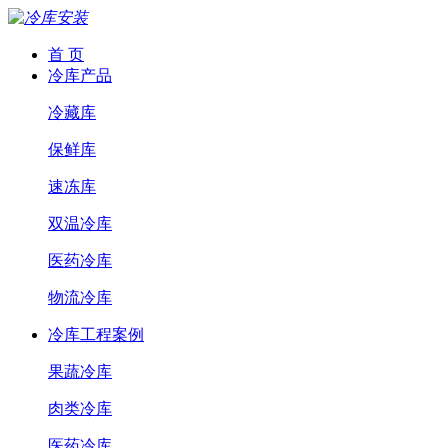
首 页
冷库产品
冷藏库
保鲜库
速冻库
双温冷库
医药冷库
物流冷库
冷库工程案例
果蔬冷库
肉类冷库
医药冷库