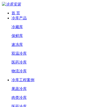
首 页
冷库产品
冷藏库
保鲜库
速冻库
双温冷库
医药冷库
物流冷库
冷库工程案例
果蔬冷库
肉类冷库
医药冷库