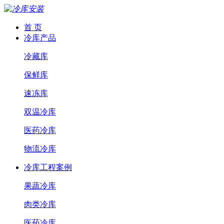
首 页
冷库产品
冷藏库
保鲜库
速冻库
双温冷库
医药冷库
物流冷库
冷库工程案例
果蔬冷库
肉类冷库
医药冷库